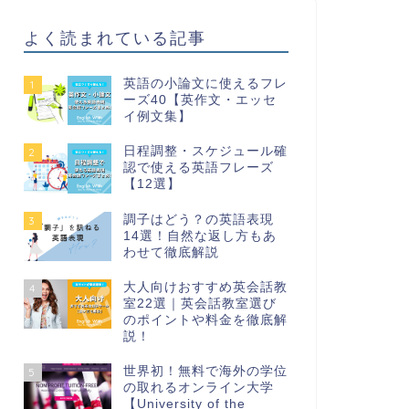
よく読まれている記事
英語の小論文に使えるフレ
1
ーズ40【英作文・エッセ
イ例文集】
日程調整・スケジュール確
2
認で使える英語フレーズ
【12選】
調子はどう？の英語表現
3
14選！自然な返し方もあ
わせて徹底解説
大人向けおすすめ英会話教
4
室22選｜英会話教室選び
のポイントや料金を徹底解
説！
世界初！無料で海外の学位
5
の取れるオンライン大学
【University of the