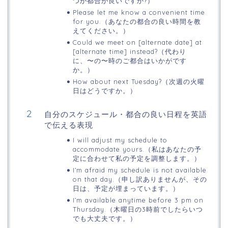
つが都合が良いですか?）
Please let me know a convenient time
for you.（あなたの都合の良い時間を教
えてください。）
Could we meet on [alternate date] at
[alternate time] instead?（代わり
に、〜の〜時のご都合はいかがです
か。）
How about next Tuesday?（次週の火曜
日はどうですか。）
自分のスケジュール・都合の良い日程を英語
で伝える表現
I will adjust my schedule to
accommodate yours.（私はあなたの予
定に合わせて私の予定を調整します。）
I’m afraid my schedule is not available
on that day.（申し訳ありませんが、その
日は、予定が埋まっています。）
I’m available anytime before 3 pm on
Thursday.（木曜日の3時前でしたらいつ
でも大丈夫です。）