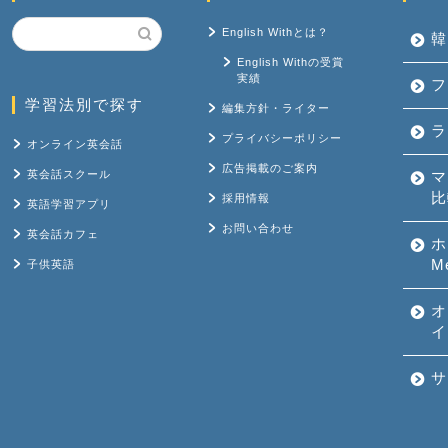
English Withとは？
韓
English Withの受賞
実績
フ
学習法別で探す
編集方針・ライター
ラ
プライバシーポリシー
オンライン英会話
広告掲載のご案内
英会話スクール
マ
比
採用情報
英語学習アプリ
お問い合わせ
英会話カフェ
ホ
M
子供英語
オ
イ
サ