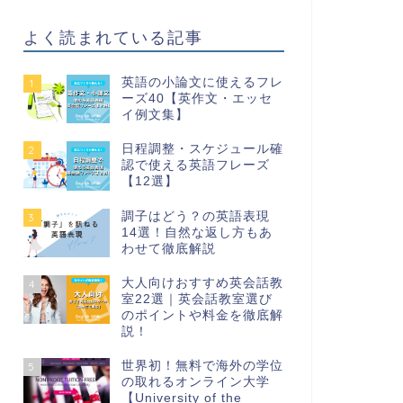
よく読まれている記事
英語の小論文に使えるフレ
1
ーズ40【英作文・エッセ
イ例文集】
日程調整・スケジュール確
2
認で使える英語フレーズ
【12選】
調子はどう？の英語表現
3
14選！自然な返し方もあ
わせて徹底解説
大人向けおすすめ英会話教
4
室22選｜英会話教室選び
のポイントや料金を徹底解
説！
世界初！無料で海外の学位
5
の取れるオンライン大学
【University of the