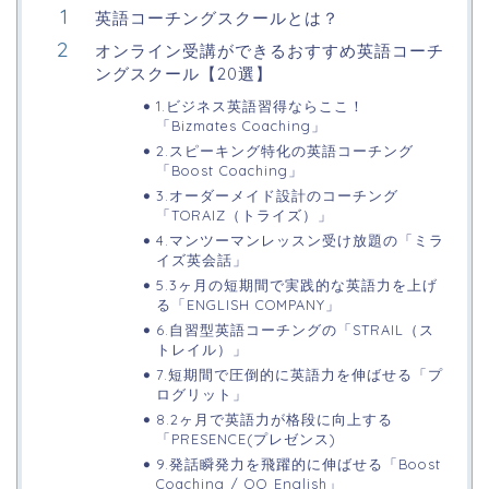
英語コーチングスクールとは？
オンライン受講ができるおすすめ英語コーチ
ングスクール【20選】
1.ビジネス英語習得ならここ！
「Bizmates Coaching」
2.スピーキング特化の英語コーチング
「Boost Coaching」
3.オーダーメイド設計のコーチング
「TORAIZ（トライズ）」
4.マンツーマンレッスン受け放題の「ミラ
イズ英会話」
5.3ヶ月の短期間で実践的な英語力を上げ
る「ENGLISH COMPANY」
6.自習型英語コーチングの「STRAIL（ス
トレイル）」
7.短期間で圧倒的に英語力を伸ばせる「プ
ログリット」
8.2ヶ月で英語力が格段に向上する
「PRESENCE(プレゼンス)
9.発話瞬発力を飛躍的に伸ばせる「Boost
Coaching / QQ English」