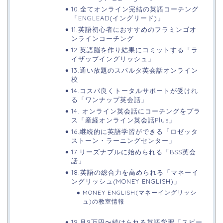
10.全てオンライン完結の英語コーチング
「ENGLEAD(イングリード)」
11.英語初心者におすすめのフラミンゴオ
ンラインコーチング
12.英語脳を作り結果にコミットする「ラ
イザップイングリッシュ」
13.通い放題のスパルタ英会話オンライン
校
14.コスパ良くトータルサポートが受けれ
る「ワンナップ英会話」
14. オンライン英会話にコーチングをプラ
ス「産経オンライン英会話Plus」
16.継続的に英語学習ができる「ロゼッタ
ストーン・ラーニングセンター」
17.リーズナブルに始められる「BSS英会
話」
18.英語の総合力を高められる「マネーイ
ングリッシュ(MONEY ENGLISH)」
MONEY ENGLISH(マネーイングリッシ
ュ)の教室情報
19.月9万円〜続けられる英語学習「スピー