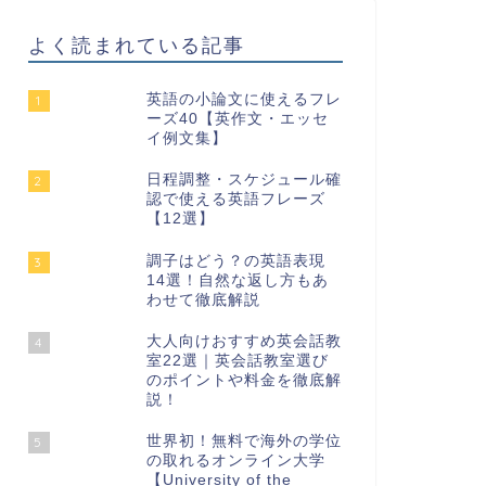
よく読まれている記事
英語の小論文に使えるフレ
1
ーズ40【英作文・エッセ
イ例文集】
日程調整・スケジュール確
2
認で使える英語フレーズ
【12選】
調子はどう？の英語表現
3
14選！自然な返し方もあ
わせて徹底解説
大人向けおすすめ英会話教
4
室22選｜英会話教室選び
のポイントや料金を徹底解
説！
世界初！無料で海外の学位
5
の取れるオンライン大学
【University of the