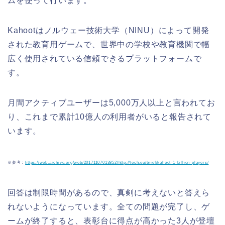
ムを使って行います。
Kahootはノルウェー技術大学（NINU）によって開発
された教育用ゲームで、世界中の学校や教育機関で幅
広く使用されている信頼できるプラットフォームで
す。
月間アクティブユーザーは5,000万人以上と言われてお
り、これまで累計10億人の利用者がいると報告されて
います。
※参考：
https://web.archive.org/web/20171107013852/http://tech.eu/brief/kahoot-1-billion-players/
回答は制限時間があるので、真剣に考えないと答えら
れないようになっています。全ての問題が完了し、ゲ
ームが終了すると、表彰台に得点が高かった3人が登壇