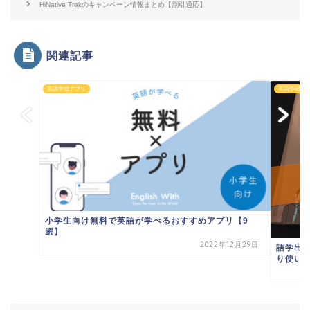
HiNative Trekのキャンペーン情報まとめ【割引適応】
関連記事
英語学習アプリ
英語学習ア
小学生向け無料で英語が学べるおすすめアプリ【9
選】
2022年12月29日
語学出
り使い勝