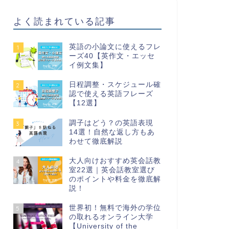
よく読まれている記事
英語の小論文に使えるフレ
1
ーズ40【英作文・エッセ
イ例文集】
日程調整・スケジュール確
2
認で使える英語フレーズ
【12選】
調子はどう？の英語表現
3
14選！自然な返し方もあ
わせて徹底解説
大人向けおすすめ英会話教
4
室22選｜英会話教室選び
のポイントや料金を徹底解
説！
世界初！無料で海外の学位
5
の取れるオンライン大学
【University of the