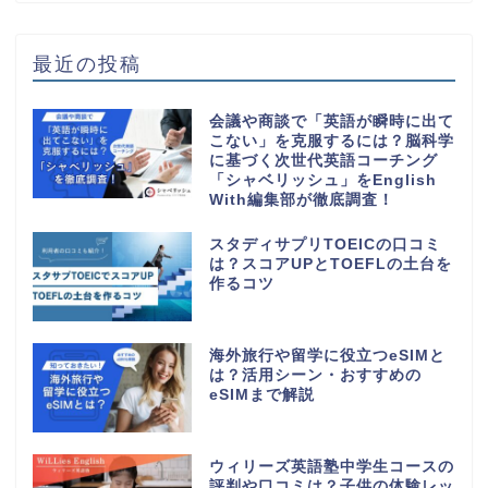
最近の投稿
会議や商談で「英語が瞬時に出て
こない」を克服するには？脳科学
に基づく次世代英語コーチング
「シャベリッシュ」をEnglish
With編集部が徹底調査！
スタディサプリTOEICの口コミ
は？スコアUPとTOEFLの土台を
作るコツ
海外旅行や留学に役立つeSIMと
は？活用シーン・おすすめの
eSIMまで解説
ウィリーズ英語塾中学生コースの
評判や口コミは？子供の体験レッ