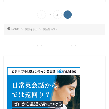
...
1
3
4
HOME
英語を学ぶ
英会話カフェ