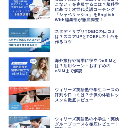
こない」を克服するには？脳科学
に基づく次世代英語コーチング
「シャベリッシュ」をEnglish
With編集部が徹底調査！
スタディサプリTOEICの口コミ
は？スコアUPとTOEFLの土台を
作るコツ
海外旅行や留学に役立つeSIMと
は？活用シーン・おすすめの
eSIMまで解説
ウィリーズ英語塾中学生コースの
評判や口コミは？子供の体験レッ
スンを徹底レビュー
ウィリーズ英語塾の小学生・英検
グループコースを徹底レビュー｜