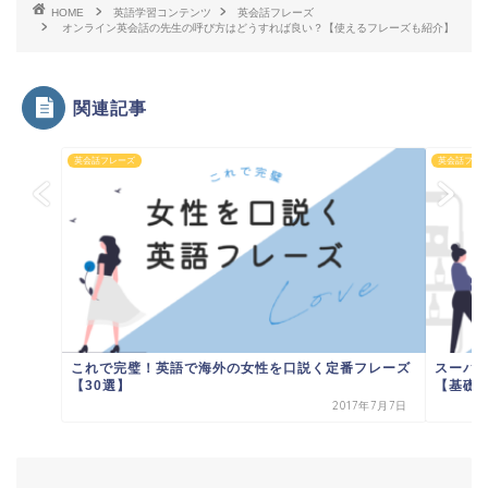
HOME
英語学習コンテンツ
英会話フレーズ
オンライン英会話の先生の呼び方はどうすれば良い？【使えるフレーズも紹介】
関連記事
英会話フレーズ
英会話フレ
これで完璧！英語で海外の女性を口説く定番フレーズ
スーパ
【30選】
【基礎
2017年7月7日