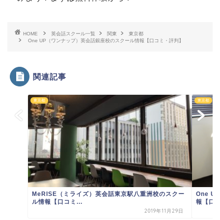
HOME
英会話スクール一覧
関東
東京都
One UP（ワンナップ）英会話銀座校のスクール情報【口コミ・評判】
関連記事
東京都
東京都
MeRISE（ミライズ）英会話東京駅八重洲校のスクー
One 
ル情報【口コミ...
報【口コ
2019年11月29日