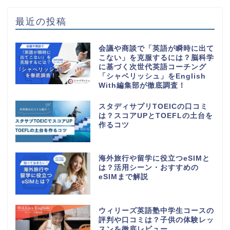
最近の投稿
会議や商談で「英語が瞬時に出て
こない」を克服するには？脳科学
に基づく次世代英語コーチング
「シャベリッシュ」をEnglish
With編集部が徹底調査！
スタディサプリTOEICの口コミ
は？スコアUPとTOEFLの土台を
作るコツ
海外旅行や留学に役立つeSIMと
は？活用シーン・おすすめの
eSIMまで解説
ウィリーズ英語塾中学生コースの
評判や口コミは？子供の体験レッ
スンを徹底レビュー