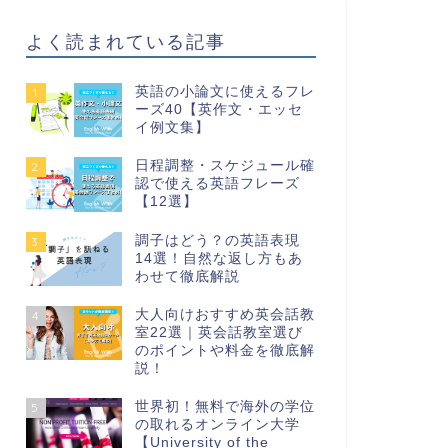
よく読まれている記事
英語の小論文に使えるフレ
1
ーズ40【英作文・エッセ
イ例文集】
日程調整・スケジュール確
2
認で使える英語フレーズ
【12選】
調子はどう？の英語表現
3
14選！自然な返し方もあ
わせて徹底解説
大人向けおすすめ英会話教
4
室22選｜英会話教室選び
のポイントや料金を徹底解
説！
世界初！無料で海外の学位
5
の取れるオンライン大学
【University of the