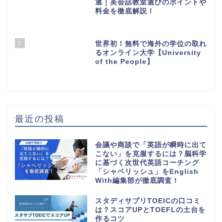
選｜英会話教室選びのポイントや
料金を徹底解説！
5
世界初！無料で海外の学位の取れ
るオンライン大学【University
of the People】
最近の投稿
会議や商談で「英語が瞬時に出て
こない」を克服するには？脳科学
に基づく次世代英語コーチング
「シャベリッシュ」をEnglish
With編集部が徹底調査！
スタディサプリTOEICの口コミ
は？スコアUPとTOEFLの土台を
作るコツ