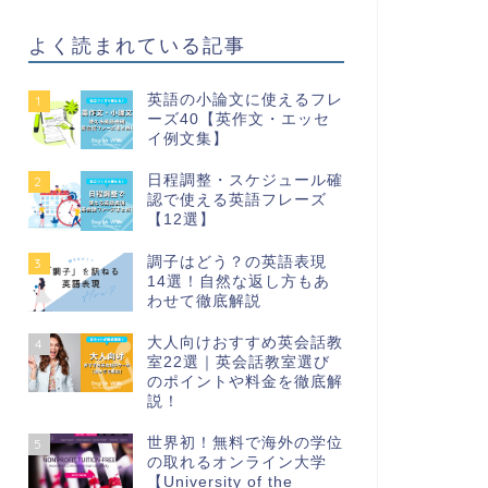
よく読まれている記事
英語の小論文に使えるフレ
1
ーズ40【英作文・エッセ
イ例文集】
日程調整・スケジュール確
2
認で使える英語フレーズ
【12選】
調子はどう？の英語表現
3
14選！自然な返し方もあ
わせて徹底解説
大人向けおすすめ英会話教
4
室22選｜英会話教室選び
のポイントや料金を徹底解
説！
世界初！無料で海外の学位
5
の取れるオンライン大学
【University of the