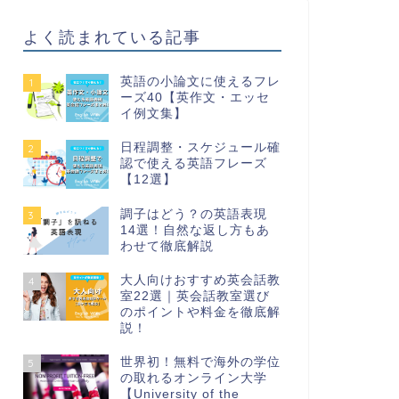
よく読まれている記事
英語の小論文に使えるフレ
1
ーズ40【英作文・エッセ
イ例文集】
日程調整・スケジュール確
2
認で使える英語フレーズ
【12選】
調子はどう？の英語表現
3
14選！自然な返し方もあ
わせて徹底解説
大人向けおすすめ英会話教
4
室22選｜英会話教室選び
のポイントや料金を徹底解
説！
世界初！無料で海外の学位
5
の取れるオンライン大学
【University of the