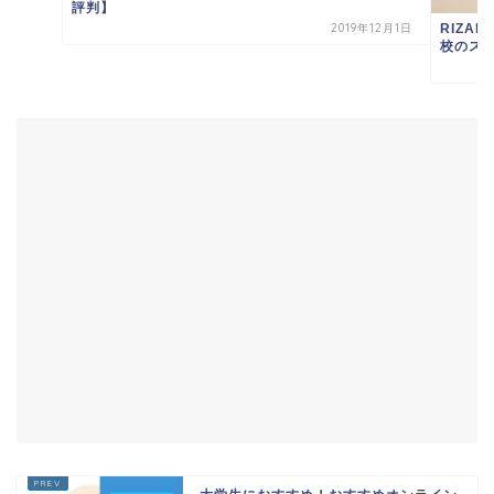
評判】
2019年12月1日
RIZA
校のスク.