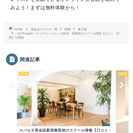
みよう！まずは無料体験から！
HOME
英会話スクール一覧
関東
東京都
24/7English（イングリッシュ）の銀座・新橋校のスクール情報【口コミ・評
判】※閉校
関連記事
東京都
東京都
スパルタ英会話新宿御苑校のスクール情報【口コミ・