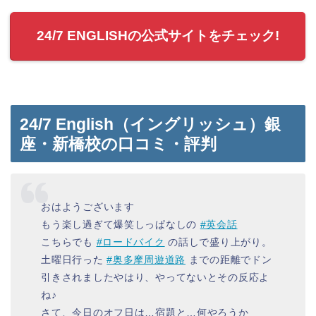
24/7 ENGLISHの公式サイトをチェック!
24/7 English（イングリッシュ）銀
座・新橋校の口コミ・評判
おはようございます
もう楽し過ぎて爆笑しっぱなしの
#英会話
こちらでも
#ロードバイク
の話しで盛り上がり。
土曜日行った
#奥多摩周遊道路
までの距離でドン
引きされましたやはり、やってないとその反応よ
ね♪
さて、今日のオフ日は…宿題と…何やろうか