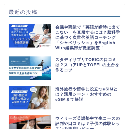
最近の投稿
会議や商談で「英語が瞬時に出て
こない」を克服するには？脳科学
に基づく次世代英語コーチング
「シャベリッシュ」をEnglish
With編集部が徹底調査！
スタディサプリTOEICの口コミ
は？スコアUPとTOEFLの土台を
作るコツ
海外旅行や留学に役立つeSIMと
は？活用シーン・おすすめの
eSIMまで解説
ウィリーズ英語塾中学生コースの
評判や口コミは？子供の体験レッ
スンを徹底レビュー