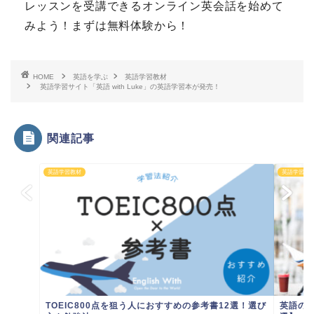
レッスンを受講できるオンライン英会話を始めて
みよう！まずは無料体験から！
HOME
英語を学ぶ
英語学習教材
英語学習サイト「英語 with Luke」の英語学習本が発売！
関連記事
英語学習教材
英語学習教
TOEIC800点を狙う人におすすめの参考書12選！選び
英語の