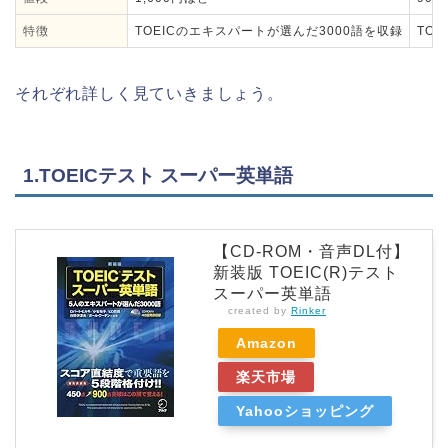
特徴
TOEICのエキスパートが選んだ3000語を収録
TO
それぞれ詳しく見ていきましょう。
1.TOEICテスト スーパー英単語
【CD-ROM・音声DL付】
新装版 TOEIC(R)テスト
スーパー英単語
created by
Rinker
Amazon
楽天市場
Yahooショッピング