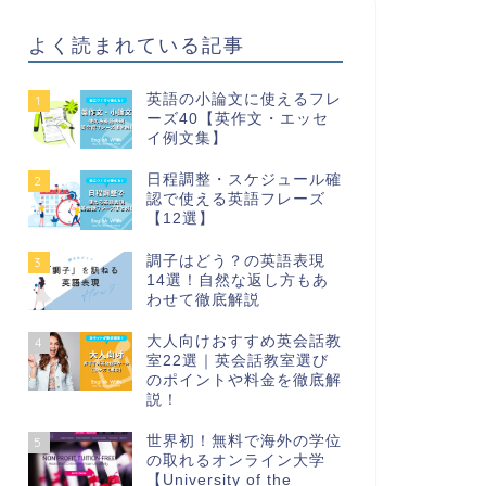
よく読まれている記事
英語の小論文に使えるフレ
1
ーズ40【英作文・エッセ
イ例文集】
日程調整・スケジュール確
2
認で使える英語フレーズ
【12選】
調子はどう？の英語表現
3
14選！自然な返し方もあ
わせて徹底解説
大人向けおすすめ英会話教
4
室22選｜英会話教室選び
のポイントや料金を徹底解
説！
世界初！無料で海外の学位
5
の取れるオンライン大学
【University of the