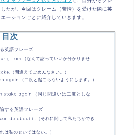
を伝えるフレーズと伝え方のコツ
で、自分からクレ
ましたが、今回はクレーム（苦情）を受けた際に英
ュエーションごとに紹介していきます。
目次
る英語フレーズ
u how sorry I am.（なんて謝っていいか分かりませ
he mistake.（間違えてごめんなさい。）
r happen again.（二度と起こらないようにします。）
me mistake again.（同じ間違いは二度としな
論する英語フレーズ
 we can do about it.（それに関して私たちができ
ult.（それは私のせいではない。）