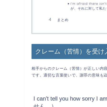
I’m afraid there i
が、それに対して私た
まとめ
クレーム（苦情）を受け
相手からのクレーム（苦情）が正しい内
です。適切な言葉使いで、謝罪の意味も
I can’t tell you how 
せん。）