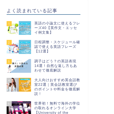
よく読まれている記事
英語の小論文に使えるフレ
1
ーズ40【英作文・エッセ
イ例文集】
日程調整・スケジュール確
2
認で使える英語フレーズ
【12選】
調子はどう？の英語表現
3
14選！自然な返し方もあ
わせて徹底解説
大人向けおすすめ英会話教
4
室22選｜英会話教室選び
のポイントや料金を徹底解
説！
世界初！無料で海外の学位
5
の取れるオンライン大学
【University of the