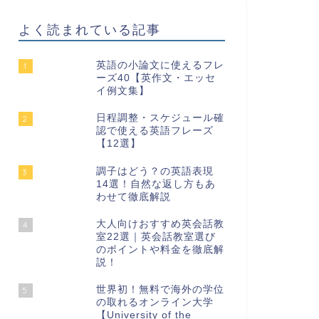
よく読まれている記事
英語の小論文に使えるフレ
1
ーズ40【英作文・エッセ
イ例文集】
日程調整・スケジュール確
2
認で使える英語フレーズ
【12選】
調子はどう？の英語表現
3
14選！自然な返し方もあ
わせて徹底解説
大人向けおすすめ英会話教
4
室22選｜英会話教室選び
のポイントや料金を徹底解
説！
世界初！無料で海外の学位
5
の取れるオンライン大学
【University of the