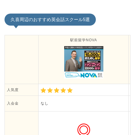
久喜周辺のおすすめ英会話スクール5選
駅前留学NOVA
人気度
入会金
なし
1