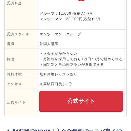
受講料金
グループ：11,000円(税込)~/月
3
マンツーマン：23,100円(税込)~/月
受講スタイル
マンツーマン・グループ
グ
講師
外国人講師
日
・入会金がかからない
・
特徴
・月謝制を採用しており1万円〜/月で始められる
・
・固定制と自由性プランが選択できる
・
無料体験
無料体験レッスンあり
無
アクセス
久喜駅西口徒歩1分
J
公式サイト
公式サイト