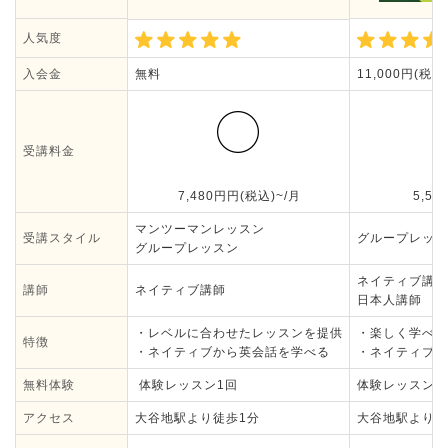
人気度
入会金
無料
11,000円(税込
受講料金
7,480円円(税込)~/月
5,50
マンツーマンレッスン
受講スタイル
グループレッス
グループレッスン
ネイティブ講師
講師
ネイティブ講師
日本人講師
・レベルに合わせたレッスンを提供
・楽しく学べる
特徴
・ネイティブから英会話を学べる
・ネイティブ講
無料体験
体験レッスン1回
体験レッスン1
アクセス
大谷地駅より徒歩1分
大谷地駅より車