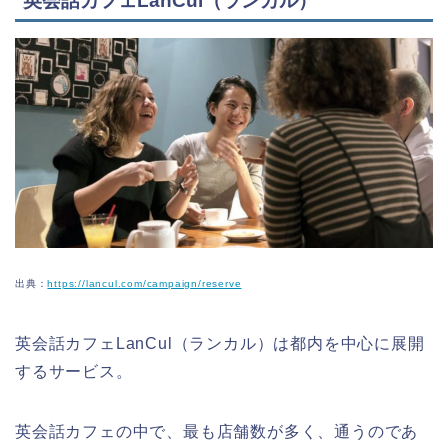
英会話カフェLanCul（ランカル）
出典：
https://lancul.com/campaign/reserve
英会話カフェLanCul（ランカル）は都内を中心に展開
するサービス。
英会話カフェの中で、最も店舗数が多く、通うのであ