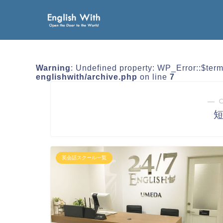
Warning
: Undefined property: WP_Error::$ter
englishwith/archive.php
on line
7
― 
英会話スクール一覧