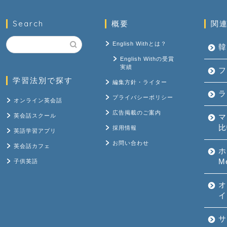
Search
概要
関
English Withとは？
韓
English Withの受賞
実績
フ
学習法別で探す
編集方針・ライター
ラ
プライバシーポリシー
オンライン英会話
広告掲載のご案内
英会話スクール
マ
比
採用情報
英語学習アプリ
お問い合わせ
英会話カフェ
ホ
M
子供英語
オ
イ
サ