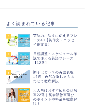
よく読まれている記事
英語の小論文に使えるフレ
1
ーズ40【英作文・エッセ
イ例文集】
日程調整・スケジュール確
2
認で使える英語フレーズ
【12選】
調子はどう？の英語表現
3
14選！自然な返し方もあ
わせて徹底解説
大人向けおすすめ英会話教
4
室22選｜英会話教室選び
のポイントや料金を徹底解
説！