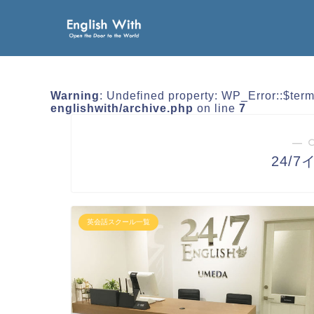
Warning
: Undefined property: WP_Error::$ter
englishwith/archive.php
on line
7
― 
24/
英会話スクール一覧