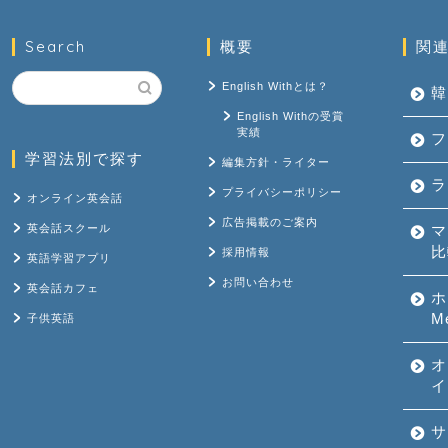
Search
概要
関
English Withとは？
韓
English Withの受賞
実績
フ
学習法別で探す
編集方針・ライター
ラ
プライバシーポリシー
オンライン英会話
広告掲載のご案内
英会話スクール
マ
比
採用情報
英語学習アプリ
お問い合わせ
英会話カフェ
ホ
M
子供英語
オ
イ
サ