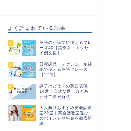
よく読まれている記事
英語の小論文に使えるフレ
1
ーズ40【英作文・エッセ
イ例文集】
日程調整・スケジュール確
2
認で使える英語フレーズ
【12選】
調子はどう？の英語表現
3
14選！自然な返し方もあ
わせて徹底解説
大人向けおすすめ英会話教
4
室22選｜英会話教室選び
のポイントや料金を徹底解
説！