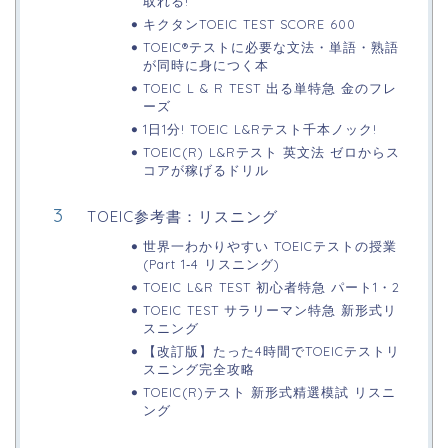
取れる!
キクタンTOEIC TEST SCORE 600
TOEIC®テストに必要な文法・単語・熟語
が同時に身につく本
TOEIC L & R TEST 出る単特急 金のフレ
ーズ
1日1分! TOEIC L&Rテスト千本ノック!
TOEIC(R) L&Rテスト 英文法 ゼロからス
コアが稼げるドリル
TOEIC参考書：リスニング
世界一わかりやすい TOEICテストの授業
(Part 1‐4 リスニング)
TOEIC L&R TEST 初心者特急 パート1・2
TOEIC TEST サラリーマン特急 新形式リ
スニング
【改訂版】たった4時間でTOEICテストリ
スニング完全攻略
TOEIC(R)テスト 新形式精選模試 リスニ
ング