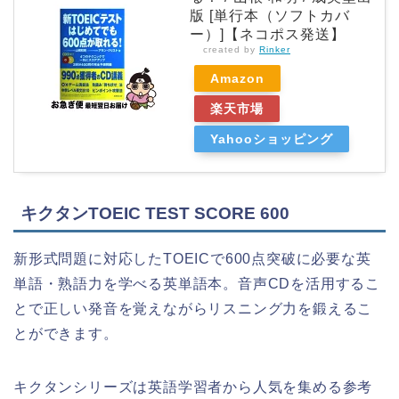
版 [単行本（ソフトカバ
ー）]【ネコポス発送】
created by
Rinker
Amazon
楽天市場
Yahooショッピング
キクタンTOEIC TEST SCORE 600
新形式問題に対応したTOEICで600点突破に必要な英
単語・熟語力を学べる英単語本。音声CDを活用するこ
とで正しい発音を覚えながらリスニング力を鍛えるこ
とができます。
キクタンシリーズは英語学習者から人気を集める参考