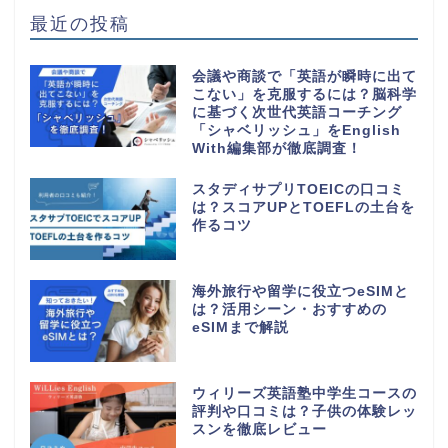
最近の投稿
会議や商談で「英語が瞬時に出て
こない」を克服するには？脳科学
に基づく次世代英語コーチング
「シャベリッシュ」をEnglish
With編集部が徹底調査！
スタディサプリTOEICの口コミ
は？スコアUPとTOEFLの土台を
作るコツ
海外旅行や留学に役立つeSIMと
は？活用シーン・おすすめの
eSIMまで解説
ウィリーズ英語塾中学生コースの
評判や口コミは？子供の体験レッ
スンを徹底レビュー