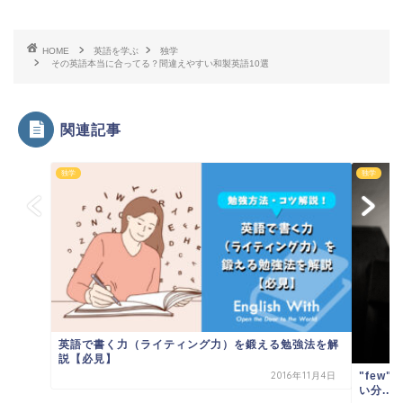
HOME
英語を学ぶ
独学
その英語本当に合ってる？間違えやすい和製英語10選
関連記事
独学
独学
英語で書く力（ライティング力）を鍛える勉強法を解
説【必見】
"few
2016年11月4日
い分...