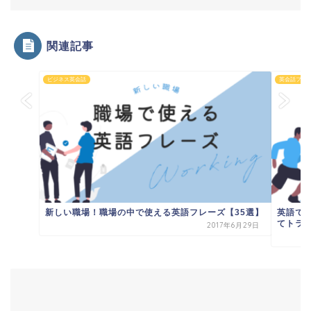
関連記事
ビジネス英会話
英会話フレ
新しい職場！職場の中で使える英語フレーズ【35選】
英語で
てトラ
2017年6月29日