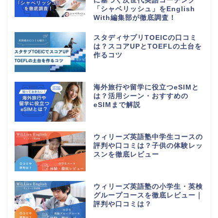
に基づく次世代英語コーチング
「シャベリッシュ」をEnglish
With編集部が徹底調査！
スタディサプリTOEICの口コミ
は？スコアUPとTOEFLの土台を
作るコツ
海外旅行や留学に役立つeSIMと
は？活用シーン・おすすめの
eSIMまで解説
ウィリーズ英語塾中学生コースの
評判や口コミは？子供の体験レッ
スンを徹底レビュー
ウィリーズ英語塾の小学生・英検
グループコースを徹底レビュー｜
評判や口コミは？