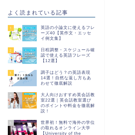
よく読まれている記事
英語の小論文に使えるフレ
1
ーズ40【英作文・エッセ
イ例文集】
日程調整・スケジュール確
2
認で使える英語フレーズ
【12選】
調子はどう？の英語表現
3
14選！自然な返し方もあ
わせて徹底解説
大人向けおすすめ英会話教
4
室22選｜英会話教室選び
のポイントや料金を徹底解
説！
世界初！無料で海外の学位
5
の取れるオンライン大学
【University of the