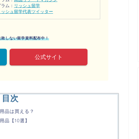
グラム：
リッシュ留学
リッシュ留学代表ツイッター
に失敗しない留学資料配布中！
公式サイト
目次
用品は買える？
用品【10選】