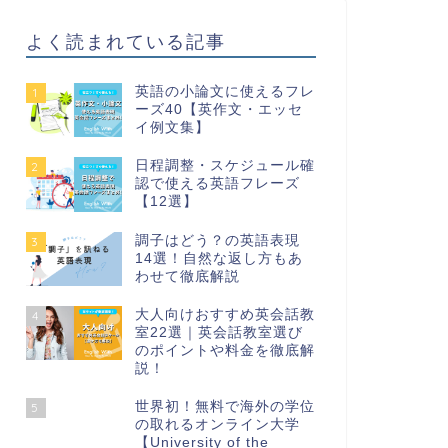
よく読まれている記事
英語の小論文に使えるフレ
1
ーズ40【英作文・エッセ
イ例文集】
日程調整・スケジュール確
2
認で使える英語フレーズ
【12選】
調子はどう？の英語表現
3
14選！自然な返し方もあ
わせて徹底解説
大人向けおすすめ英会話教
4
室22選｜英会話教室選び
のポイントや料金を徹底解
説！
世界初！無料で海外の学位
5
の取れるオンライン大学
【University of the