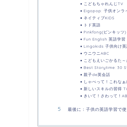
こどもちゃれんじTV
Eigopop: 子供オン
ネイティブKIDS
トド英語
Pinkfong(ピンキッツ)
Fun English 英語学習
Lingokids 子供向け
ウニウニABC
こどもえいごかるた～
Best Storytime: 30 S
親子de英会話
しゃべって！これなぁ
新しいスキルの習得 Timmy’
きいて！さわって！A
最後に：子供の英語学習で使