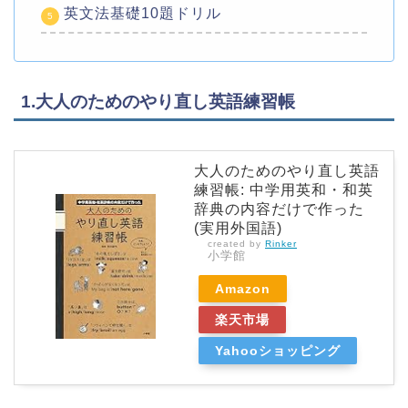
英文法基礎10題ドリル
1.​​大人のためのやり直し英語練習帳
大人のためのやり直し英語
練習帳: 中学用英和・和英
辞典の内容だけで作った
(実用外国語)
created by
Rinker
小学館
Amazon
楽天市場
Yahooショッピング