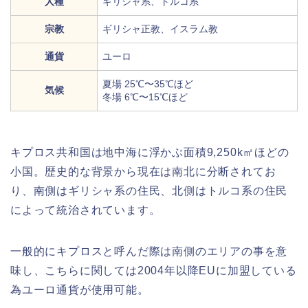
人種
ギリシャ系、トルコ系
宗教
ギリシャ正教、イスラム教
通貨
ユーロ
夏場 25℃〜35℃ほど
気候
冬場 6℃〜15℃ほど
キプロス共和国は地中海に浮かぶ面積9,250k㎡ほどの
小国。歴史的な背景から現在は南北に分断されてお
り、南側はギリシャ系の住民、北側はトルコ系の住民
によって統治されています。
一般的にキプロスと呼んだ際は南側のエリアの事を意
味し、こちらに関しては2004年以降EUに加盟している
為ユーロ通貨が使用可能。