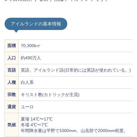
アイルランドの基本情報
面積
70,300k㎡
人口
約490万人
言語
英語、アイルランド語(日常的には英語が使われている。)
人種
白人系
宗教
キリスト教(カトリックが主流)
通貨
ユーロ
夏場 14℃〜17℃
気候
冬場 4℃〜7℃
年間降水量は平野で1000mm、山岳部で2000mm程度。