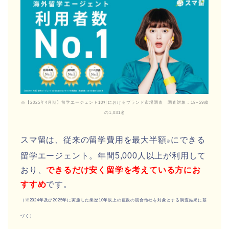
※【2025年4月期】留学エージェント10社におけるブランド市場調査 調査対象：18~59歳
の1,031名
スマ留は、従来の留学費用を最大半額
にできる
※
留学エージェント。年間5,000人以上が利用して
おり、
できるだけ安く留学を考えている方にお
すすめ
です。
（※2024年及び2025年に実施した業歴10年以上の複数の競合他社を対象とする調査結果に基
づく）