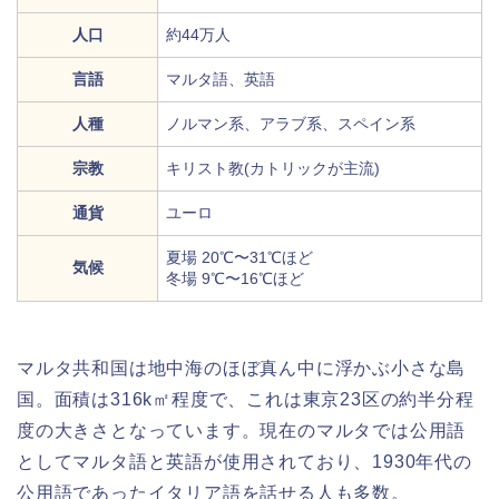
人口
約44万人
言語
マルタ語、英語
人種
ノルマン系、アラブ系、スペイン系
宗教
キリスト教(カトリックが主流)
通貨
ユーロ
夏場 20℃〜31℃ほど
気候
冬場 9℃〜16℃ほど
マルタ共和国は地中海のほぼ真ん中に浮かぶ小さな島
国。面積は316k㎡程度で、これは東京23区の約半分程
度の大きさとなっています。現在のマルタでは公用語
としてマルタ語と英語が使用されており、1930年代の
公用語であったイタリア語を話せる人も多数。