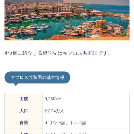
4つ目に紹介する留学先はキプロス共和国です。
キプロス共和国の基本情報
面積
9,250k㎡
人口
約124万人
言語
ギリシャ語、トルコ語