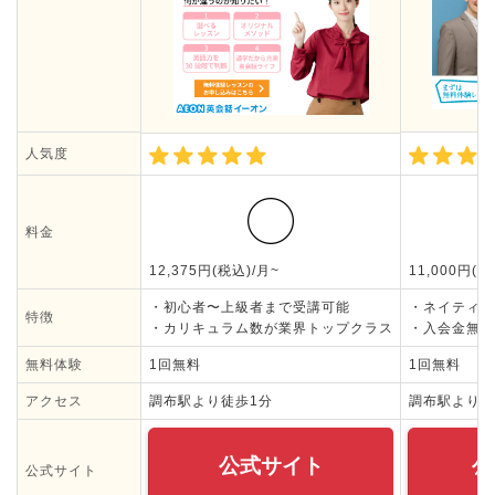
人気度
料金
12,375円(税込)/月~
11,000円(税
・初心者〜上級者まで受講可能
・ネイティブ
特徴
・カリキュラム数が業界トップクラス
・入会金無料
無料体験
1回無料
1回無料
アクセス
調布駅より徒歩1分
調布駅より徒
公式サイト
公
公式サイト