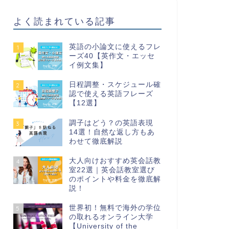
よく読まれている記事
英語の小論文に使えるフレ
1
ーズ40【英作文・エッセ
イ例文集】
日程調整・スケジュール確
2
認で使える英語フレーズ
【12選】
調子はどう？の英語表現
3
14選！自然な返し方もあ
わせて徹底解説
大人向けおすすめ英会話教
4
室22選｜英会話教室選び
のポイントや料金を徹底解
説！
世界初！無料で海外の学位
5
の取れるオンライン大学
【University of the