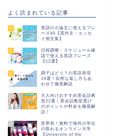
よく読まれている記事
英語の小論文に使えるフレ
1
ーズ40【英作文・エッセ
イ例文集】
日程調整・スケジュール確
2
認で使える英語フレーズ
【12選】
調子はどう？の英語表現
3
14選！自然な返し方もあ
わせて徹底解説
大人向けおすすめ英会話教
4
室22選｜英会話教室選び
のポイントや料金を徹底解
説！
世界初！無料で海外の学位
5
の取れるオンライン大学
【University of the