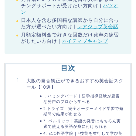
チングサポートが受けたい方向け |
ハツオ
ン
日本人を含む多国籍な講師から自分に合っ
た方が選べたい方向け |
レアジョブ英会話
月額定額料金で好きな回数だけ発声の練習
がしたい方向け |
ネイティブキャンプ
目次
大阪の発音矯正ができるおすすめ英会話スク
ール【10選】
1. ハミングバード | 語学指導経験が豊富
な発声のプロから学べる
2.トライズ | 完全オーダーメイド学習で短
期間で結果が出せる
3. ベルリッツ | 英語の発音はもちろん実
践で使える英語が身に付けられる
4. ECC外語学院 | 4技能を並行して学び英