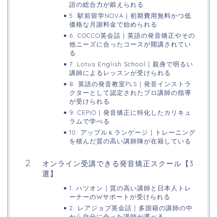
語の総合力が鍛えられる
5. 駅前留学NOVA | 初期費用無料かつ低
価格な月謝料金で始められる
6. COCCO英会話 | 英語の発音矯正やその
他ニーズに合ったコースが開講されてい
る
7. Lotus English School | 親身で明るい
講師によるレッスンが受けられる
8. 英語の発音教室PLS | 発音インストラ
クターとして認定されたプロ講師の指導
が受けられる
9. CEPIO | 発音矯正に特化したカリキュ
ラムで学べる
10. アップルｋランゲージ | トレーニング
を積んだ質の高い講師陣が在籍している
オンライン受講できる発音矯正スクール【3
選】
1. ハツオン | 質の高い講師と日本人トレ
ーナーのWサポートが受けられる
2. レアジョブ英会話 | 多国籍の講師の中
から自分に合った講師が選べる