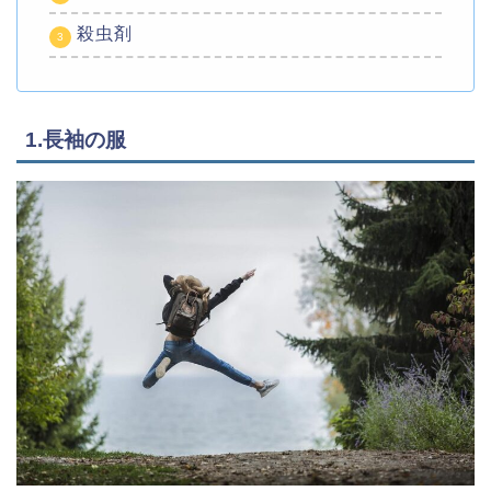
殺虫剤
1.長袖の服