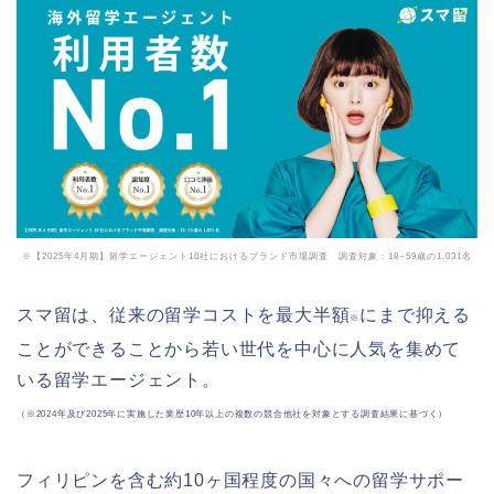
※【2025年4月期】留学エージェント10社におけるブランド市場調査 調査対象：18~59歳の1,031名
スマ留は、従来の留学コストを最大半額
にまで抑える
※
ことができることから若い世代を中心に人気を集めて
いる留学エージェント。
（※2024年及び2025年に実施した業歴10年以上の複数の競合他社を対象とする調査結果に基づく）
フィリピンを含む約10ヶ国程度の国々への留学サポー