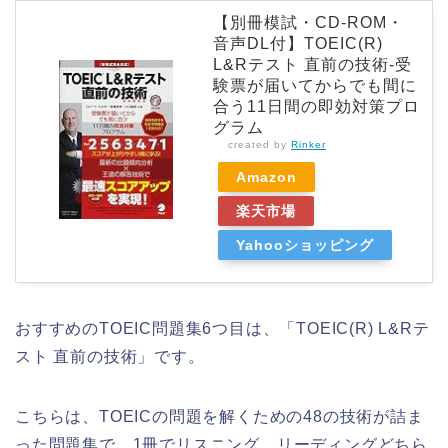
【別冊模試・CD-ROM・
音声DL付】TOEIC(R)
L&Rテスト 直前の技術-受
験票が届いてからでも間に
合う11日間の即効対策プロ
グラム
created by
Rinker
Amazon
楽天市場
Yahooショッピング
おすすめのTOEIC問題集6つ目は、「TOEIC(R) L&Rテ
スト 直前の技術」です。
こちらは、TOEICの問題を解くための48の技術が詰ま
った問題集で、1冊でリスニング、リーディングどちら