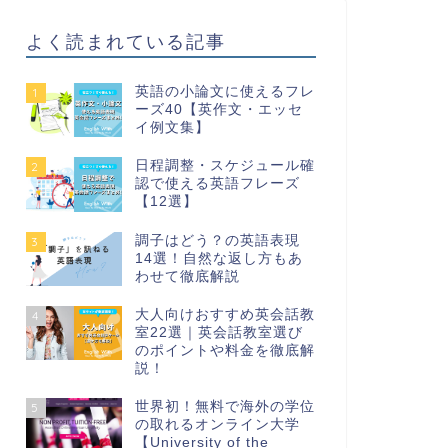
よく読まれている記事
英語の小論文に使えるフレ
1
ーズ40【英作文・エッセ
イ例文集】
日程調整・スケジュール確
2
認で使える英語フレーズ
【12選】
調子はどう？の英語表現
3
14選！自然な返し方もあ
わせて徹底解説
大人向けおすすめ英会話教
4
室22選｜英会話教室選び
のポイントや料金を徹底解
説！
世界初！無料で海外の学位
5
の取れるオンライン大学
【University of the