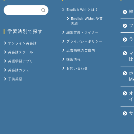
English Withとは？
韓
English Withの受賞
実績
フ
学習法別で探す
編集方針・ライター
ラ
プライバシーポリシー
オンライン英会話
広告掲載のご案内
英会話スクール
マ
比
採用情報
英語学習アプリ
お問い合わせ
英会話カフェ
ホ
M
子供英語
オ
イ
サ