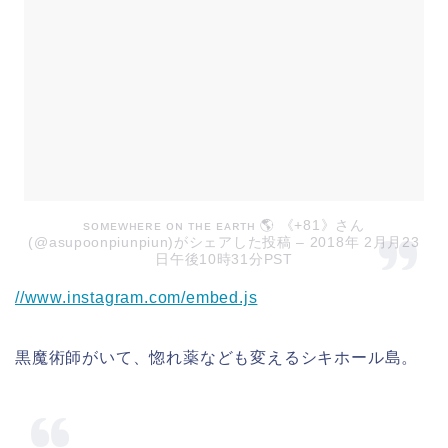
sᴏᴍᴇᴡʜᴇʀᴇ ᴏɴ ᴛʜᴇ ᴇᴀʀᴛʜ 🌎 《+81》さん
(@asupoonpiunpiun)がシェアした投稿
– 2018年 2月月23
日午後10時31分PST
//www.instagram.com/embed.js
黒魔術師がいて、惚れ薬なども変えるシキホール島。