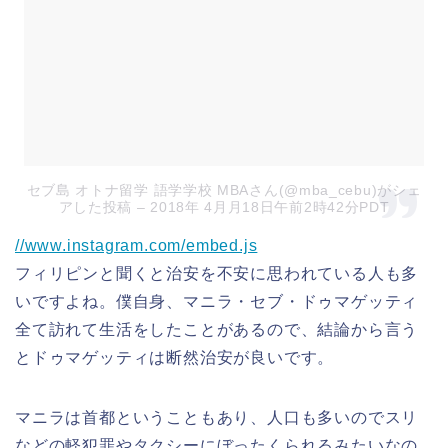
セブ島 オトナ留学 語学学校 MBAさん(@mba_cebu)がシェ
アした投稿
– 2018年 4月月18日午前2時42分PDT
//www.instagram.com/embed.js
フィリピンと聞くと治安を不安に思われている人も多
いですよね。僕自身、マニラ・セブ・ドゥマゲッティ
全て訪れて生活をしたことがあるので、結論から言う
とドゥマゲッティは断然治安が良いです。
マニラは首都ということもあり、人口も多いのでスリ
などの軽犯罪やタクシーにぼったくられるみたいなの