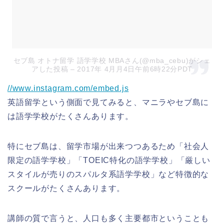
セブ島 オトナ留学 語学学校 MBAさん(@mba_cebu)がシェ
アした投稿
– 2017年 4月月4日午前6時22分PDT
//www.instagram.com/embed.js
英語留学という側面で見てみると、マニラやセブ島に
は語学学校がたくさんあります。
特にセブ島は、留学市場が出来つつあるため「社会人
限定の語学学校」「TOEIC特化の語学学校」「厳しい
スタイルが売りのスパルタ系語学学校」など特徴的な
スクールがたくさんあります。
講師の質で言うと、人口も多く主要都市ということも