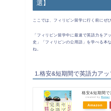
選】
ここでは、フィリピン留学に行く前にぜひ
「フィリピン留学中に最速で英語力をア
史」「フィリピンの公用語」を学べる本
ね。
1.格安&短期間で英語力ア
格安&短期間で
created by
Rinker
Amazon