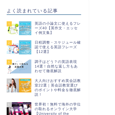
よく読まれている記事
英語の小論文に使えるフレ
1
ーズ40【英作文・エッセ
イ例文集】
日程調整・スケジュール確
2
認で使える英語フレーズ
【12選】
調子はどう？の英語表現
3
14選！自然な返し方もあ
わせて徹底解説
大人向けおすすめ英会話教
4
室22選｜英会話教室選び
のポイントや料金を徹底解
説！
世界初！無料で海外の学位
5
の取れるオンライン大学
【University of the