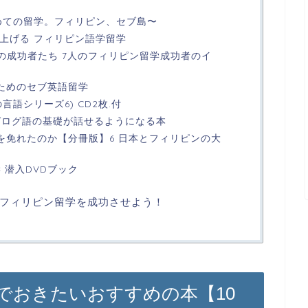
〜初めての留学。フィリピン、セブ島〜
00点上げる フィリピン語学留学
学の成功者たち 7人のフィリピン留学成功者のイ
のためのセブ英語留学
の言語シリーズ6) CD2枚.付
タガログ語の基礎が話せるようになる本
化を免れたのか【分冊版】6 日本とフィリピンの大
 潜入DVDブック
フィリピン留学を成功させよう！
でおきたいおすすめの本【10