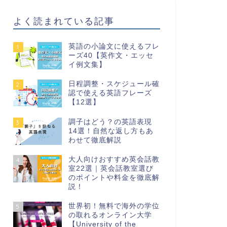
よく読まれている記事
英語の小論文に使えるフレ
1
ーズ40【英作文・エッセ
イ例文集】
日程調整・スケジュール確
2
認で使える英語フレーズ
【12選】
調子はどう？の英語表現
3
14選！自然な返し方もあ
わせて徹底解説
大人向けおすすめ英会話教
4
室22選｜英会話教室選び
のポイントや料金を徹底解
説！
世界初！無料で海外の学位
5
の取れるオンライン大学
【University of the