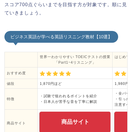
スコア700点ぐらいまでを目指す方が対象です。順に見
ていきましょう。
ビジネス英語が学べる英語リスニング教材【10選】
世界一わかりやすい TOEICテストの授業
はじめて受
「Part1~4リスニング」
おすすめ度
値段
1,870円ほど
1,980円
・全パー
・試験で狙われるポイントを紹介
特徴
・引っか
・日本人が苦手な音を丁寧に解説
注意すべ
商品サイト
商品サイト