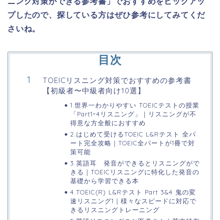
ニング対策ができる参考書」でおすすめをピックアッ
プしたので、探している方はぜひ参考にしてみてくだ
さいね。
目次
TOEICリスニング対策でおすすめの参考書
【初級者〜中級者向け10選】
1.世界一わかりやすい TOEICテストの授業
「Part1~4リスニング」｜リスニングが不
得意な方全般におすすめ
2.はじめて受けるTOEIC L&Rテスト 全パ
ート完全攻略｜TOEIC全パートが1冊で対
策可能
3.英語耳 発音ができるとリスニングがで
きる｜TOEICリスニングに特化した発音の
基礎から学習できる本
4.TOEIC(R) L&Rテスト Part 3&4 鬼の変
速リスニング1｜様々なスピードに対応で
きるリスニングトレーニング