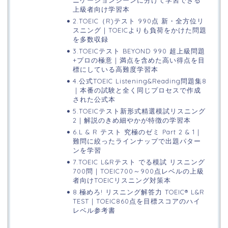
ニケーションシーンに分けて学習できる
上級者向け学習本
2.TOEIC（R)テスト 990点 新・全方位リ
スニング｜TOEICよりも負荷をかけた問題
を多数収録
3.TOEICテスト BEYOND 990 超上級問題
+プロの極意｜満点を含めた高い得点を目
標にしている高難度学習本
4.公式TOEIC Listening&Reading問題集8
｜本番の試験と全く同じプロセスで作成
された公式本
5.TOEICテスト新形式精選模試リスニング
2｜解説のきめ細やかが特徴の学習本
6.L & R テスト 究極のゼミ Part 2 & 1｜
難問に絞ったラインナップで出題パター
ンを学習
7.TOEIC L&Rテスト でる模試 リスニング
700問｜TOEIC700～900点レベルの上級
者向けTOEICリスニング対策本
8.極めろ! リスニング解答力 TOEIC® L&R
TEST｜TOEIC860点を目標スコアのハイ
レベル参考書