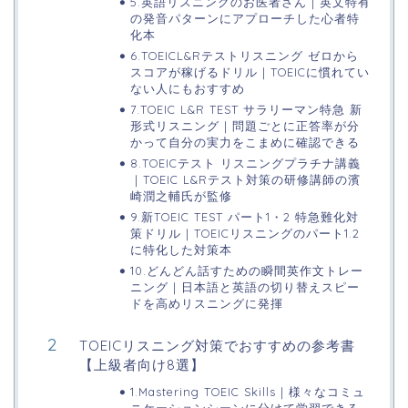
5.英語リスニングのお医者さん｜英文特有
の発音パターンにアプローチした心者特
化本
6.TOEICL&Rテストリスニング ゼロから
スコアが稼げるドリル｜TOEICに慣れてい
ない人にもおすすめ
7.TOEIC L&R TEST サラリーマン特急 新
形式リスニング｜問題ごとに正答率が分
かって自分の実力をこまめに確認できる
8.TOEICテスト リスニングプラチナ講義
｜TOEIC L&Rテスト対策の研修講師の濱
崎潤之輔氏が監修
9.新TOEIC TEST パート1・2 特急難化対
策ドリル｜TOEICリスニングのパート1.2
に特化した対策本
10.どんどん話すための瞬間英作文トレー
ニング｜日本語と英語の切り替えスピー
ドを高めリスニングに発揮
TOEICリスニング対策でおすすめの参考書
【上級者向け8選】
1.Mastering TOEIC Skills｜様々なコミュ