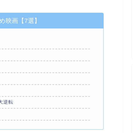
め映画【7選】
大逆転