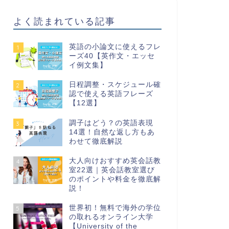
よく読まれている記事
英語の小論文に使えるフレ
1
ーズ40【英作文・エッセ
イ例文集】
日程調整・スケジュール確
2
認で使える英語フレーズ
【12選】
調子はどう？の英語表現
3
14選！自然な返し方もあ
わせて徹底解説
大人向けおすすめ英会話教
4
室22選｜英会話教室選び
のポイントや料金を徹底解
説！
世界初！無料で海外の学位
5
の取れるオンライン大学
【University of the