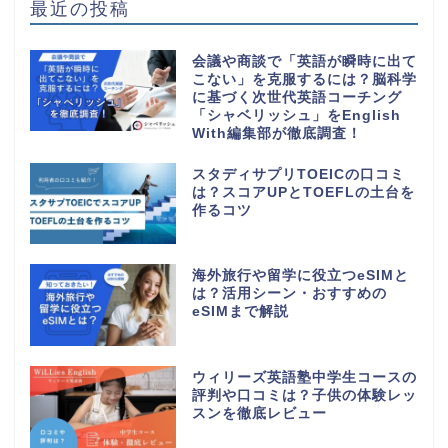
最近の投稿
会議や商談で「英語が瞬時に出て
こない」を克服するには？脳科学
に基づく次世代英語コーチング
「シャベリッシュ」をEnglish
With編集部が徹底調査！
スタディサプリTOEICの口コミ
は？スコアUPとTOEFLの土台を
作るコツ
海外旅行や留学に役立つeSIMと
は？活用シーン・おすすめの
eSIMまで解説
ウィリーズ英語塾中学生コースの
評判や口コミは？子供の体験レッ
スンを徹底レビュー