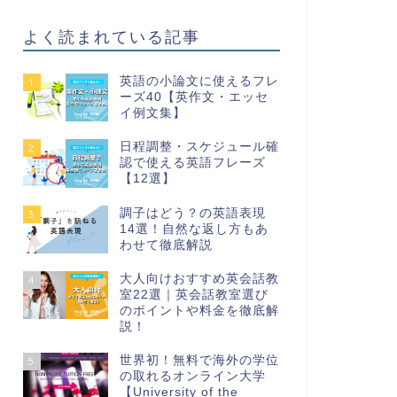
よく読まれている記事
英語の小論文に使えるフレ
1
ーズ40【英作文・エッセ
イ例文集】
日程調整・スケジュール確
2
認で使える英語フレーズ
【12選】
調子はどう？の英語表現
3
14選！自然な返し方もあ
わせて徹底解説
大人向けおすすめ英会話教
4
室22選｜英会話教室選び
のポイントや料金を徹底解
説！
世界初！無料で海外の学位
5
の取れるオンライン大学
【University of the