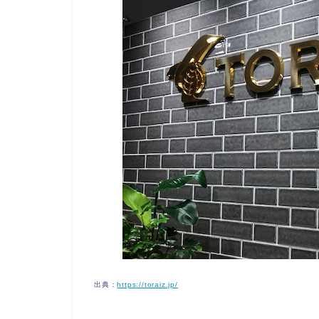
出典：
https://toraiz.jp/