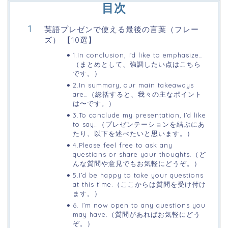
目次
英語プレゼンで使える最後の言葉（フレー
ズ） 【10選】
1.In conclusion, I’d like to emphasize…
（まとめとして、強調したい点はこちら
です。）
2.In summary, our main takeaways
are…（総括すると、我々の主なポイント
は〜です。）
3.To conclude my presentation, I’d like
to say…（プレゼンテーションを結ぶにあ
たり、以下を述べたいと思います。）
4.Please feel free to ask any
questions or share your thoughts.（ど
んな質問や意見でもお気軽にどうぞ。）
5.I’d be happy to take your questions
at this time.（ここからは質問を受け付け
ます。）
6. I’m now open to any questions you
may have.（質問があればお気軽にどう
ぞ。）